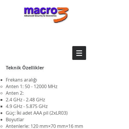
Teknik Özellikler
Frekans aralığı
Anten 1:
50 - 12000
MHz
Anten 2:
2.4 GHz - 2.48 GHz
4.9 GHz - 5.875 GHz
Güç: İki adet ААА pil (2xLR03)
Boyutlar
Antenlerle: 120 mm×70 mm×16 mm