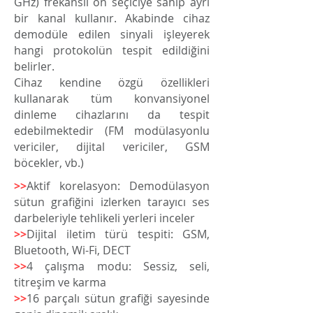
GHz) frekanslı ön seçiciye sahip ayrı
bir kanal kullanır. Akabinde cihaz
demodüle edilen sinyali işleyerek
hangi protokolün tespit edildiğini
belirler.
Cihaz kendine özgü özellikleri
kullanarak tüm konvansiyonel
dinleme cihazlarını da tespit
edebilmektedir (FM modülasyonlu
vericiler, dijital vericiler, GSM
böcekler, vb.)
>>
Aktif korelasyon: Demodülasyon
sütun grafiğini izlerken tarayıcı ses
darbeleriyle tehlikeli yerleri inceler
>>
Dijital iletim türü tespiti: GSM,
Bluetooth, Wi-Fi, DECT
>
>
4 çalışma modu: Sessiz, seli,
titreşim ve karma
>
>
16 parçalı sütun grafiği sayesinde