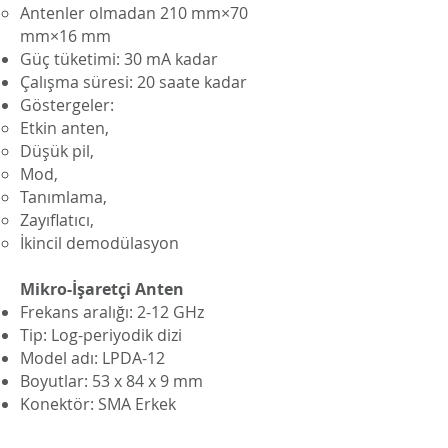
Antenler olmadan 210 mm×70
mm×16 mm
Güç tüketimi: 30 mA kadar
Çalışma süresi: 20 saate kadar
Göstergeler:
Etkin anten,
Düşük pil,
Mod,
Tanımlama,
Zayıflatıcı,
İkincil demodülasyon
Mikro-İşaretçi Anten
Frekans aralığı: 2-12 GHz
Tip: Log-periyodik dizi
Model adı: LPDA-12
Boyutlar: 53 x 84 x 9 mm
Konektör: SMA Erkek