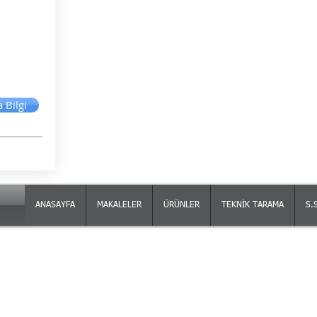
lgi
 Bilgi
ANASAYFA
MAKALELER
ÜRÜNLER
TEKNİK TARAMA
S.